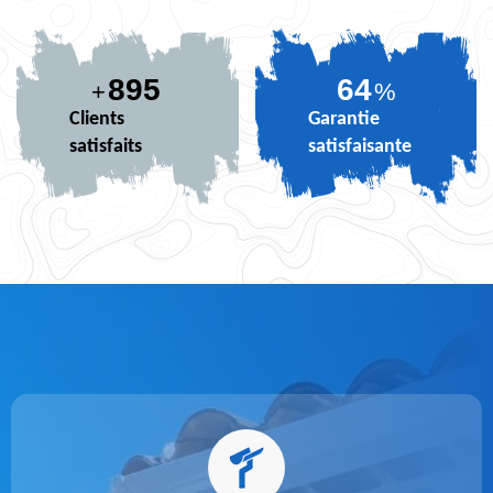
895
74
+
%
Clients
Garantie
satisfaits
satisfaisante