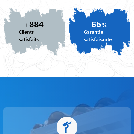
884
77
+
%
Clients
Garantie
satisfaits
satisfaisante