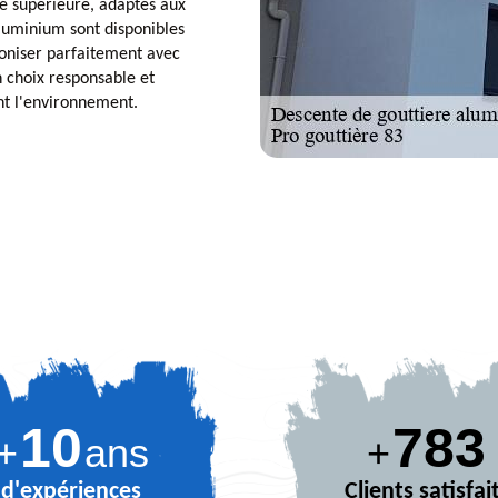
té supérieure, adaptés aux
luminium sont disponibles
moniser parfaitement avec
n choix responsable et
nt l'environnement.
10
880
+
ans
+
d'expériences
Clients satisfai