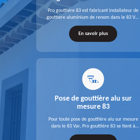
fit ses
Pro gouttière 83 est fabricant installateur de
isation
gouttiere aluminium de renom dans le 83 Var.
 83 Var,
A l'écoute de chaque besoin, notre équipe
s tuyaux de
veille à réaliser des gouttières performantes,
En savoir plus
le.
durables et à la hauteur de vos attentes.
u 83
Pose de gouttière alu sur
mesure 83
ose d'une
Pour toute pose de gouttière alu sur mesure
 une pose
dans le 83 Var, Pro gouttière 83 se tient à
tations de
votre disposition. Quelle que soit la longueur