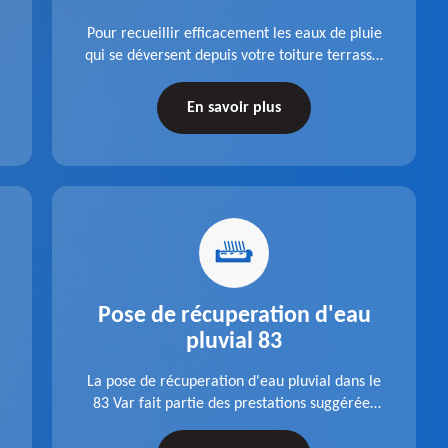
Pour recueillir efficacement les eaux de pluie
qui se déversent depuis votre toiture terrasse,
choisissez la pose boite à eaux en aluminium
dans le 83 Var de la société Pro gouttière 83.
En savoir plus
Pose de récuperation d'eau
pluvial 83
La pose de récuperation d'eau pluvial dans le
83 Var fait partie des prestations suggérées
par l'entreprise Pro gouttière 83. Dispositif