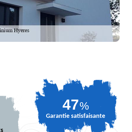
65
%
Garantie satisfaisante
ts