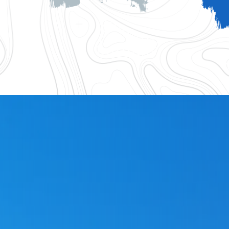
logique 83
Accessoires gouttiere 