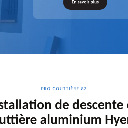
tez-nous
de l'accessoire à installer, faites-nous
En savoir plus
confiance.
PRO GOUTTIÈRE 83
stallation de descente
uttière aluminium Hye