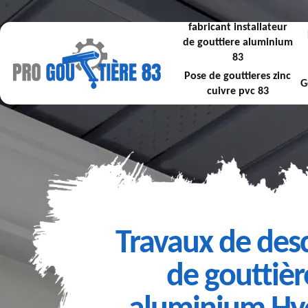
fabricant installateur
de gouttiere aluminium
83
Pose de gouttieres zinc
G
cuivre pvc 83
Travaux de des
de gouttièr