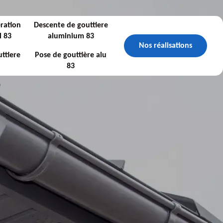
ration
Descente de gouttiere
l 83
aluminium 83
Nos réalisations
ttiere
Pose de gouttière alu
83