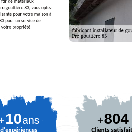
artir de matériaux
Pro gouttière 83, vous optez
aisante pour votre maison à
 83 pour un service de
 votre propriété.
10
881
+
ans
+
d'expériences
Clients satisfai