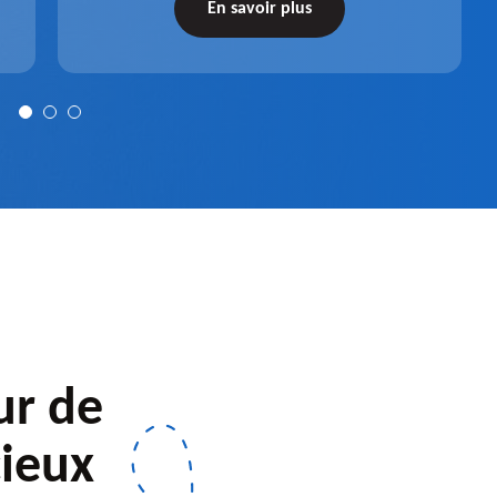
récupérateur d'eau entièrement fonctionnel
En savoir plus
après installation.
ur de
ieux