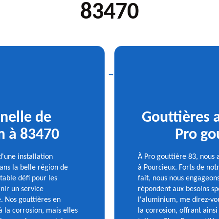
83470
nnelle de
Gouttières a
m à 83470
Pro go
'une installation
À Pro gouttière 83, nous 
ns la belle région de
à Pourcieux. Forts de notr
able défi pour les
fait, nous nous engageons
nir un service
répondent aux besoins spé
té. Nos gouttières en
l'aluminium, me direz-vous
 la corrosion, mais elles
la corrosion, offrant ains