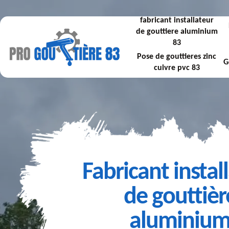
fabricant installateur
de gouttiere aluminium
83
Pose de gouttieres zinc
G
cuivre pvc 83
Fabricant instal
de gouttièr
aluminiu