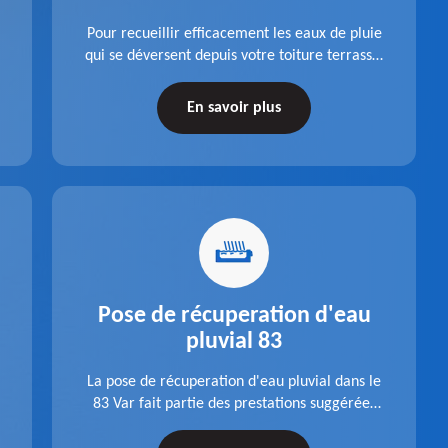
Pour recueillir efficacement les eaux de pluie
qui se déversent depuis votre toiture terrasse,
choisissez la pose boite à eaux en aluminium
dans le 83 Var de la société Pro gouttière 83.
En savoir plus
Pose de récuperation d'eau
pluvial 83
La pose de récuperation d'eau pluvial dans le
83 Var fait partie des prestations suggérées
par l'entreprise Pro gouttière 83. Dispositif