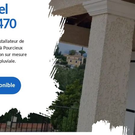
el
470
stallateur de
à Pourcieux
ion sur mesure
luviale.
onible