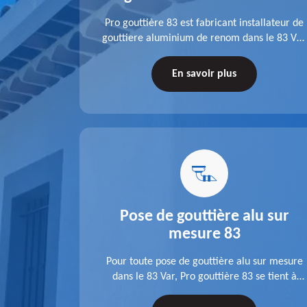
fit ses
Pro gouttière 83 est fabricant installateur de
isation
gouttiere aluminium de renom dans le 83 Var.
 83 Var,
A l'écoute de chaque besoin, notre équipe
s tuyaux de
veille à réaliser des gouttières performantes,
En savoir plus
le.
durables et à la hauteur de vos attentes.
u 83
Pose de gouttière alu sur
mesure 83
ose d'une
Pour toute pose de gouttière alu sur mesure
 une pose
dans le 83 Var, Pro gouttière 83 se tient à
tations de
votre disposition. Quelle que soit la longueur