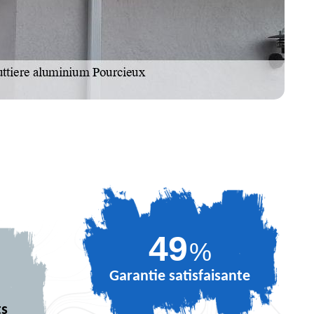
67
%
Garantie satisfaisante
ts