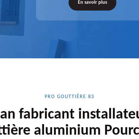
tez-nous
de l'accessoire à installer, faites-nous
En savoir plus
confiance.
PRO GOUTTIÈRE 83
san fabricant installate
ttière aluminium Pourc