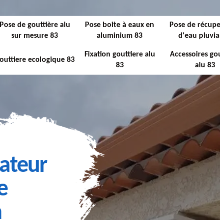
Pose de gouttière alu
Pose boite à eaux en
Pose de récupe
sur mesure 83
aluminium 83
d'eau pluvia
Fixation gouttiere alu
Accessoires gou
outtiere ecologique 83
83
alu 83
lateur
e
m