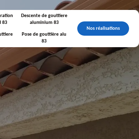
ration
Descente de gouttiere
l 83
aluminium 83
Nos réalisations
ttiere
Pose de gouttière alu
83