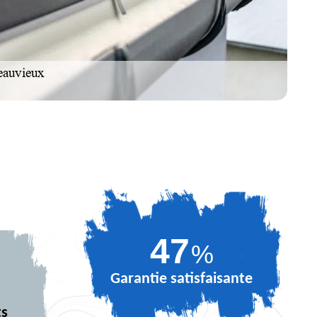
63
%
Garantie satisfaisante
ts