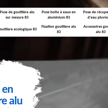
Pose de gouttière alu
Pose boite à eaux en
Pose de récupe
sur mesure 83
aluminium 83
d'eau pluvia
Fixation gouttiere alu
Accessoires gou
outtiere ecologique 83
83
alu 83
 en
re alu