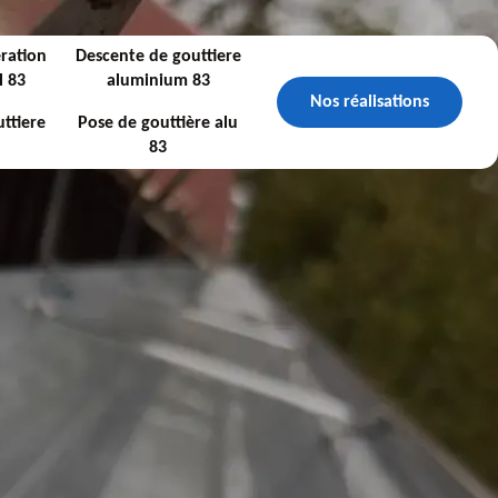
ration
Descente de gouttiere
l 83
aluminium 83
Nos réalisations
ttiere
Pose de gouttière alu
83