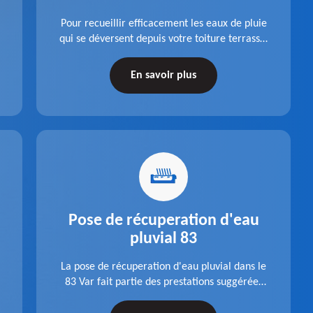
Pour recueillir efficacement les eaux de pluie
qui se déversent depuis votre toiture terrasse,
choisissez la pose boite à eaux en aluminium
dans le 83 Var de la société Pro gouttière 83.
En savoir plus
Pose de récuperation d'eau
pluvial 83
La pose de récuperation d'eau pluvial dans le
83 Var fait partie des prestations suggérées
par l'entreprise Pro gouttière 83. Dispositif