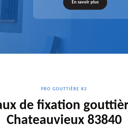
tez-nous
de l'accessoire à installer, faites-nous
En savoir plus
confiance.
PRO GOUTTIÈRE 83
ux de fixation gouttiè
Chateauvieux 83840