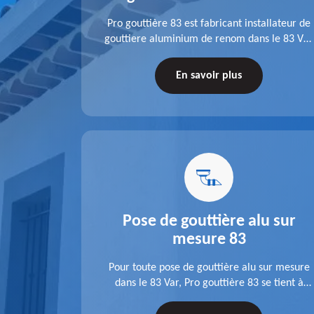
fit ses
Pro gouttière 83 est fabricant installateur de
isation
gouttiere aluminium de renom dans le 83 Var.
 83 Var,
A l'écoute de chaque besoin, notre équipe
s tuyaux de
veille à réaliser des gouttières performantes,
En savoir plus
le.
durables et à la hauteur de vos attentes.
u 83
Pose de gouttière alu sur
mesure 83
ose d'une
Pour toute pose de gouttière alu sur mesure
 une pose
dans le 83 Var, Pro gouttière 83 se tient à
tations de
votre disposition. Quelle que soit la longueur