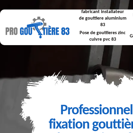
fabricant installateur
de gouttiere aluminium
83
Pose de gouttieres zinc
G
cuivre pvc 83
Professionnel
fixation gouttiè