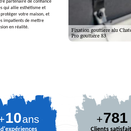
tre partenaire de confiance
s qui allie esthétisme et
r protéger votre maison, et
es impatients de mettre
sion en réalité.
10
880
+
ans
+
d'expériences
Clients satisfai