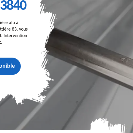
83840
ière alu à
ttière 83, vous
. Intervention
t.
onible