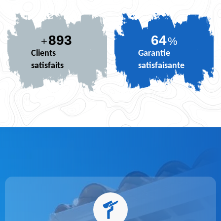
893
78
+
%
Clients
Garantie
satisfaits
satisfaisante