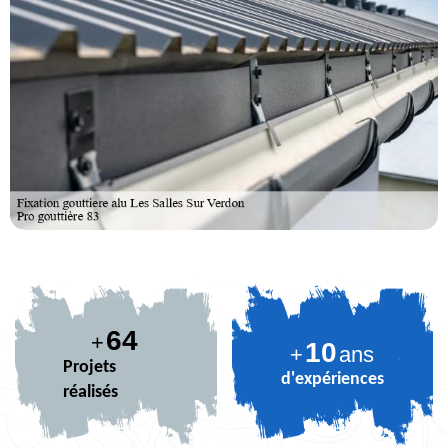
78
+
10
+
ans
Projets
d'expériences
réalisés