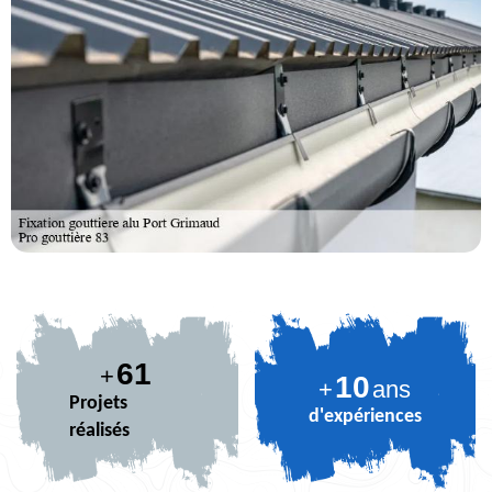
71
+
10
+
ans
Projets
d'expériences
réalisés