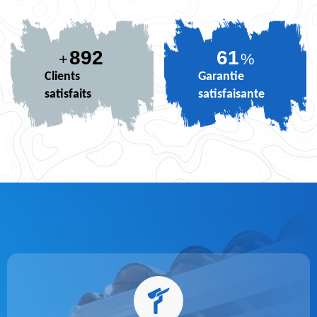
892
71
+
%
Clients
Garantie
satisfaits
satisfaisante