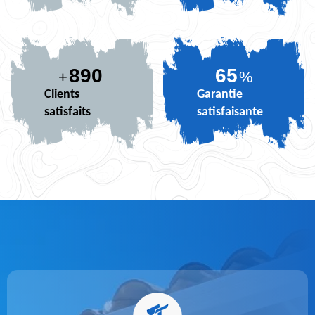
890
79
+
%
Clients
Garantie
satisfaits
satisfaisante