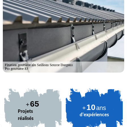
79
+
10
+
ans
Projets
d'expériences
réalisés