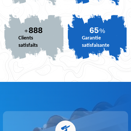
888
80
+
%
Clients
Garantie
satisfaits
satisfaisante