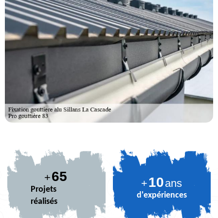
80
+
10
+
ans
Projets
d'expériences
réalisés