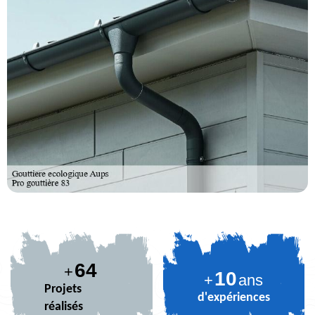
79
+
10
+
ans
Projets
d'expériences
réalisés