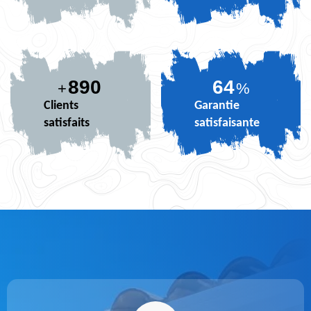
890
79
+
%
Clients
Garantie
satisfaits
satisfaisante