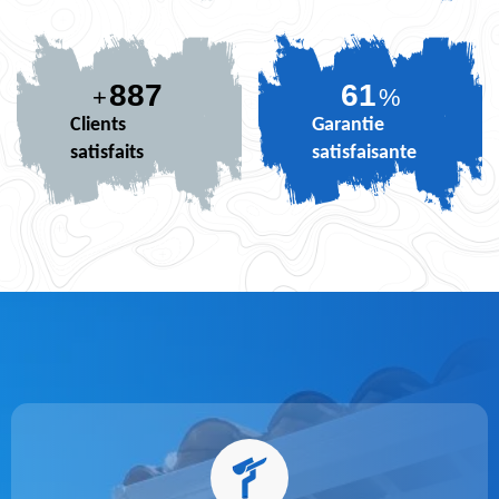
887
73
+
%
Clients
Garantie
satisfaits
satisfaisante