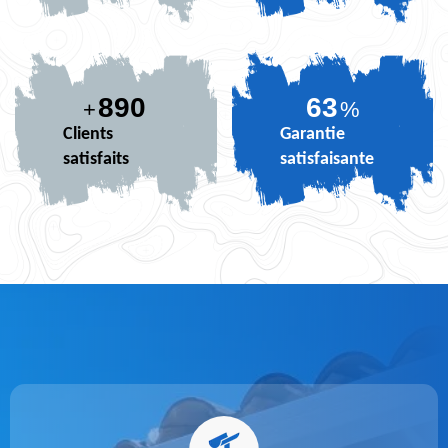
890
77
+
%
Clients
Garantie
satisfaits
satisfaisante