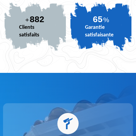
882
79
+
%
Clients
Garantie
satisfaits
satisfaisante