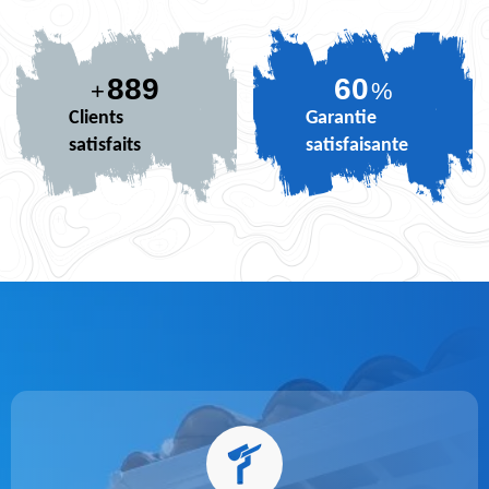
889
73
+
%
Clients
Garantie
satisfaits
satisfaisante