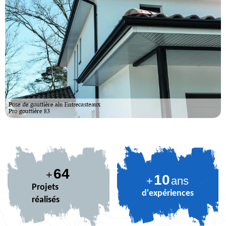
78
+
10
+
ans
Projets
d'expériences
réalisés