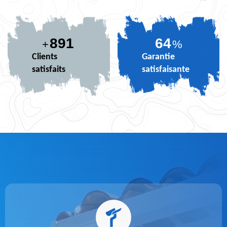
891
78
+
%
Clients
Garantie
satisfaits
satisfaisante