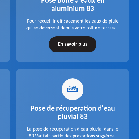
Pose boite à eaux en
aluminium 83
Pour recueillir efficacement les eaux de pluie
qui se déversent depuis votre toiture terrasse,
choisissez la pose boite à eaux en aluminium
dans le 83 Var de la société Pro gouttière 83.
En savoir plus
Pose de récuperation d'eau
pluvial 83
La pose de récuperation d'eau pluvial dans le
83 Var fait partie des prestations suggérées