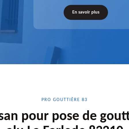
tations de
votre disposition. Quelle que soit la longueur
tez-nous
de l'accessoire à installer, faites-nous
En savoir plus
confiance.
PRO GOUTTIÈRE 83
isan pour pose de goutt