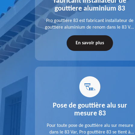
alu 83
fabricant installateur de
gouttiere aluminium 83
fit ses
Pro gouttière 83 est fabricant installateur de
isation
gouttiere aluminium de renom dans le 83 Var.
 83 Var,
A l'écoute de chaque besoin, notre équipe
s tuyaux de
veille à réaliser des gouttières performantes,
En savoir plus
le.
durables et à la hauteur de vos attentes.
u 83
Pose de gouttière alu sur
mesure 83
ose d'une
Pour toute pose de gouttière alu sur mesure
 une pose
dans le 83 Var, Pro gouttière 83 se tient à