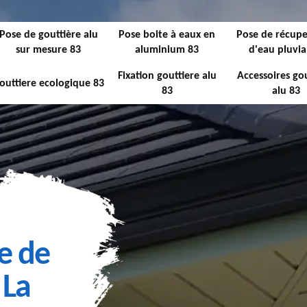
Pose de gouttière alu
Pose boite à eaux en
Pose de récupe
sur mesure 83
aluminium 83
d'eau pluvia
Fixation gouttiere alu
Accessoires gou
outtiere ecologique 83
83
alu 83
e de
 La