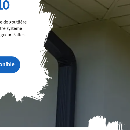
10
se de gouttière
otre système
gueur. Faites-
onible