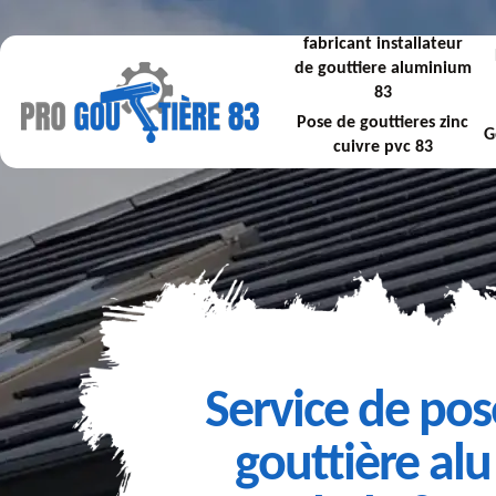
fabricant installateur
de gouttiere aluminium
83
Pose de gouttieres zinc
G
cuivre pvc 83
Service de pos
gouttière alu