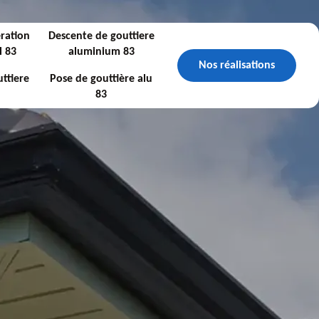
ration
Descente de gouttiere
l 83
aluminium 83
Nos réalisations
ttiere
Pose de gouttière alu
83