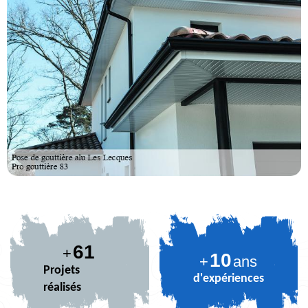
73
+
10
+
ans
Projets
d'expériences
réalisés