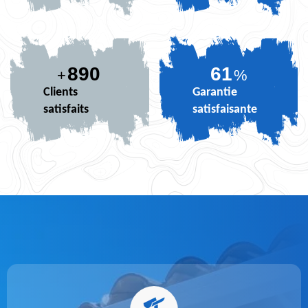
890
73
+
%
Clients
Garantie
satisfaits
satisfaisante