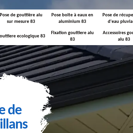
Pose de gouttière alu
Pose boite à eaux en
Pose de récupe
sur mesure 83
aluminium 83
d'eau pluvia
Fixation gouttiere alu
Accessoires gou
outtiere ecologique 83
83
alu 83
e de
illans