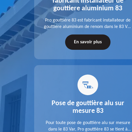
alu 83
fabricant installateur de
gouttiere aluminium 83
fit ses
Pro gouttière 83 est fabricant installateur de
isation
gouttiere aluminium de renom dans le 83 Var.
 83 Var,
A l'écoute de chaque besoin, notre équipe
s tuyaux de
veille à réaliser des gouttières performantes,
En savoir plus
le.
durables et à la hauteur de vos attentes.
u 83
Pose de gouttière alu sur
mesure 83
ose d'une
Pour toute pose de gouttière alu sur mesure
 une pose
dans le 83 Var, Pro gouttière 83 se tient à