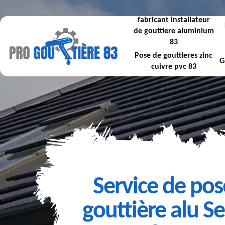
fabricant installateur
de gouttiere aluminium
83
Pose de gouttieres zinc
G
cuivre pvc 83
Service de pos
gouttière alu Se