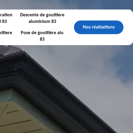
ration
Descente de gouttiere
l 83
aluminium 83
Nos réalisations
ttiere
Pose de gouttière alu
83