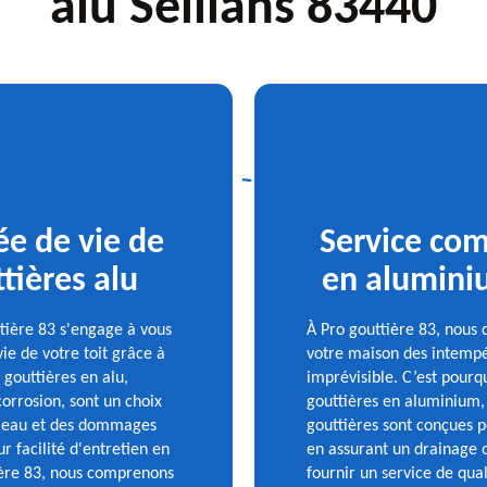
alu Seillans 83440
ée de vie de
Service com
tières alu
en aluminiu
ttière 83 s'engage à vous
À Pro gouttière 83, nous 
ie de votre toit grâce à
votre maison des intempér
 gouttières en alu,
imprévisible. C’est pourq
corrosion, sont un choix
gouttières en aluminium, 
s d'eau et des dommages
gouttières sont conçues 
r facilité d'entretien en
en assurant un drainage 
tière 83, nous comprenons
fournir un service de qual