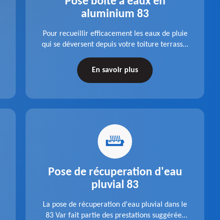
Pose boite à eaux en
aluminium 83
Pour recueillir efficacement les eaux de pluie
qui se déversent depuis votre toiture terrasse,
choisissez la pose boite à eaux en aluminium
dans le 83 Var de la société Pro gouttière 83.
En savoir plus
Pose de récuperation d'eau
pluvial 83
La pose de récuperation d'eau pluvial dans le
83 Var fait partie des prestations suggérées