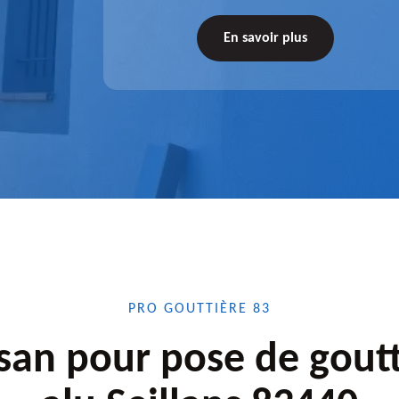
tations de
votre disposition. Quelle que soit la longueur
tez-nous
de l'accessoire à installer, faites-nous
En savoir plus
confiance.
PRO GOUTTIÈRE 83
isan pour pose de goutt