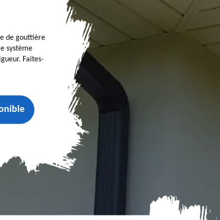
se de gouttière
tre système
gueur. Faites-
onible