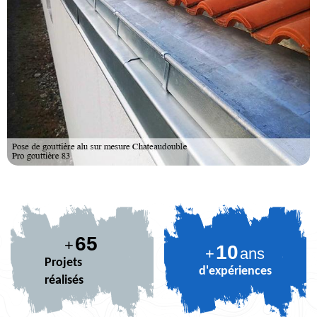
80
+
10
+
ans
Projets
d'expériences
réalisés