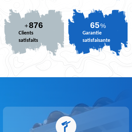
876
80
+
%
Clients
Garantie
satisfaits
satisfaisante