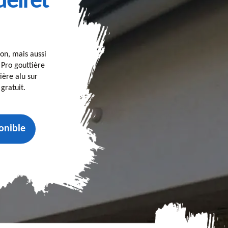
eiret
on, mais aussi
, Pro gouttière
ière alu sur
gratuit.
onible