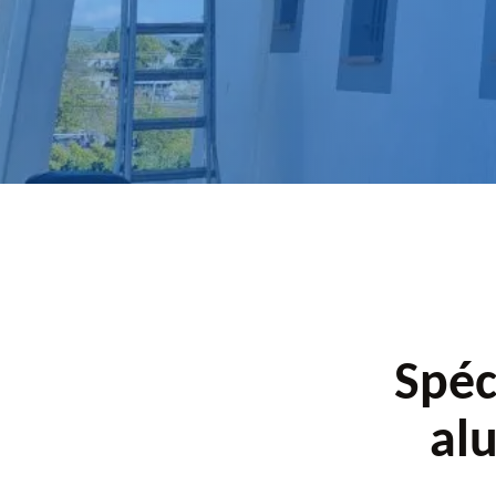
pour un devis.
Spéc
al