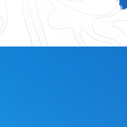
logique 83
Accessoires gouttiere 