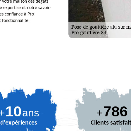
r votre maison des dégâts
e expertise et notre savoir-
es confiance à Pro
 fonctionnalité.
10
873
+
ans
+
d'expériences
Clients satisfai