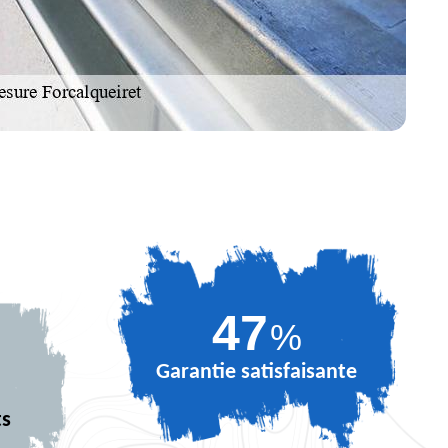
63
%
Garantie satisfaisante
ts