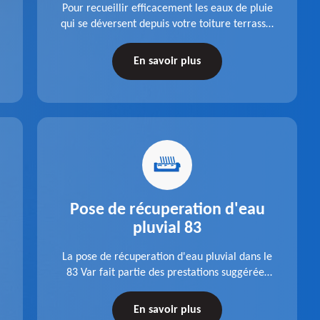
Pour recueillir efficacement les eaux de pluie
qui se déversent depuis votre toiture terrasse,
choisissez la pose boite à eaux en aluminium
dans le 83 Var de la société Pro gouttière 83.
En savoir plus
Pose de récuperation d'eau
pluvial 83
La pose de récuperation d'eau pluvial dans le
83 Var fait partie des prestations suggérées
par l'entreprise Pro gouttière 83. Dispositif
récupérateur d'eau entièrement fonctionnel
En savoir plus