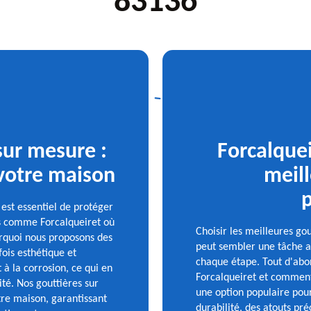
83136
sur mesure :
Forcalquei
 votre maison
meill
p
 est essentiel de protéger
ns comme Forcalqueiret où
Choisir les meilleures go
urquoi nous proposons des
peut sembler une tâche ar
ois esthétique et
chaque étape. Tout d'abord
 à la corrosion, ce qui en
Forcalqueiret et comment 
ité. Nos gouttières sur
une option populaire pour 
tre maison, garantissant
durabilité, des atouts pr