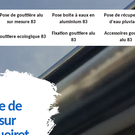
Pose de gouttière alu
Pose boite à eaux en
Pose de récupe
sur mesure 83
aluminium 83
d'eau pluvia
Fixation gouttiere alu
Accessoires gou
outtiere ecologique 83
83
alu 83
e de
sur