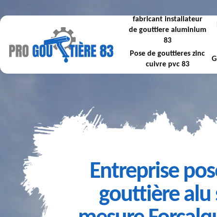
fabricant installateur
de gouttiere aluminium
83
Pose de gouttieres zinc
G
cuivre pvc 83
Entreprise pos
gouttière alu 