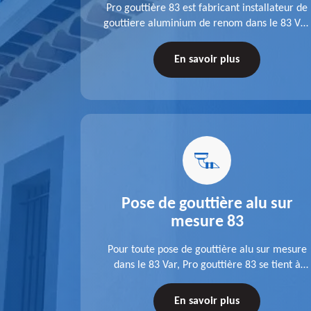
fit ses
Pro gouttière 83 est fabricant installateur de
isation
gouttiere aluminium de renom dans le 83 Var.
 83 Var,
A l'écoute de chaque besoin, notre équipe
s tuyaux de
veille à réaliser des gouttières performantes,
En savoir plus
le.
durables et à la hauteur de vos attentes.
u 83
Pose de gouttière alu sur
mesure 83
ose d'une
Pour toute pose de gouttière alu sur mesure
 une pose
dans le 83 Var, Pro gouttière 83 se tient à
tations de
votre disposition. Quelle que soit la longueur
tez-nous
de l'accessoire à installer, faites-nous
En savoir plus