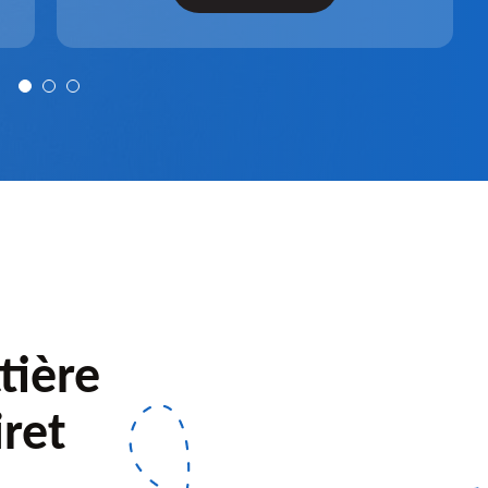
après installation.
tière
ret