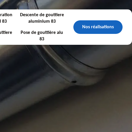
ration
Descente de gouttiere
l 83
aluminium 83
Nos réalisations
ttiere
Pose de gouttière alu
83