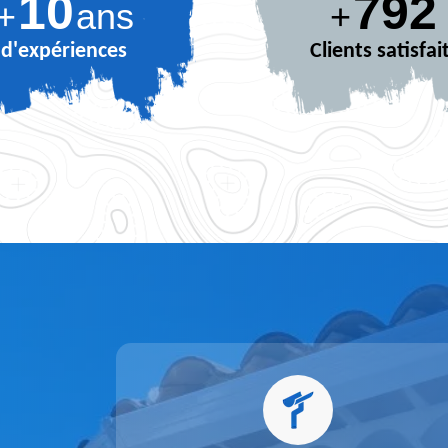
10
882
+
ans
+
d'expériences
Clients satisfai