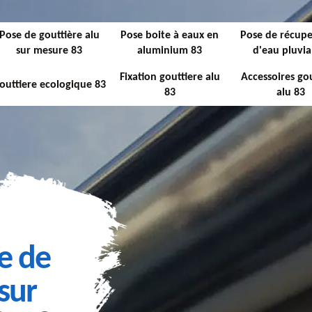
Pose de gouttière alu
Pose boite à eaux en
Pose de récupe
sur mesure 83
aluminium 83
d'eau pluvia
Fixation gouttiere alu
Accessoires gou
outtiere ecologique 83
83
alu 83
e de
sur