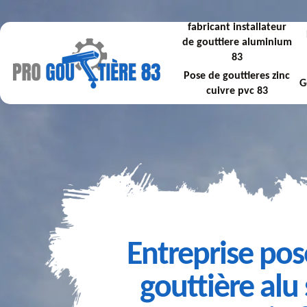
fabricant installateur
de gouttiere aluminium
83
Pose de gouttieres zinc
G
cuivre pvc 83
Entreprise pos
gouttière alu 