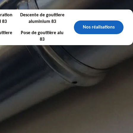
ration
Descente de gouttiere
l 83
aluminium 83
Nos réalisations
ttiere
Pose de gouttière alu
83