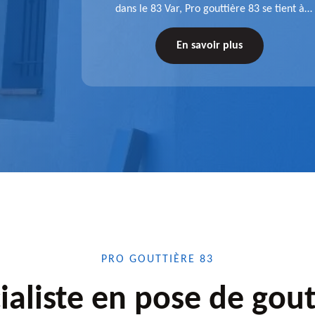
 une pose
dans le 83 Var, Pro gouttière 83 se tient à
tations de
votre disposition. Quelle que soit la longueur
tez-nous
de l'accessoire à installer, faites-nous
En savoir plus
confiance.
PRO GOUTTIÈRE 83
ialiste en pose de gout