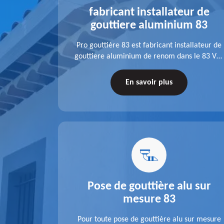
alu 83
fabricant installateur de
gouttiere aluminium 83
fit ses
Pro gouttière 83 est fabricant installateur de
isation
gouttiere aluminium de renom dans le 83 Var.
 83 Var,
A l'écoute de chaque besoin, notre équipe
s tuyaux de
veille à réaliser des gouttières performantes,
En savoir plus
le.
durables et à la hauteur de vos attentes.
u 83
Pose de gouttière alu sur
mesure 83
ose d'une
Pour toute pose de gouttière alu sur mesure