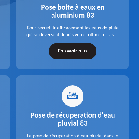
Pose boite à eaux en
aluminium 83
Pour recueillir efficacement les eaux de pluie
qui se déversent depuis votre toiture terrasse,
choisissez la pose boite à eaux en aluminium
dans le 83 Var de la société Pro gouttière 83.
En savoir plus
Pose de récuperation d'eau
pluvial 83
La pose de récuperation d'eau pluvial dans le