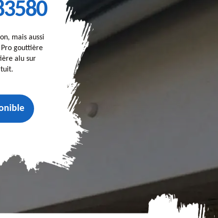
83580
on, mais aussi
, Pro gouttière
ière alu sur
tuit.
onible