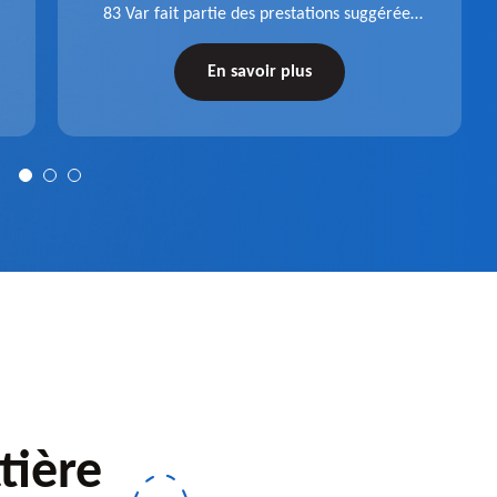
83 Var fait partie des prestations suggérées
par l'entreprise Pro gouttière 83. Dispositif
récupérateur d'eau entièrement fonctionnel
En savoir plus
après installation.
tière