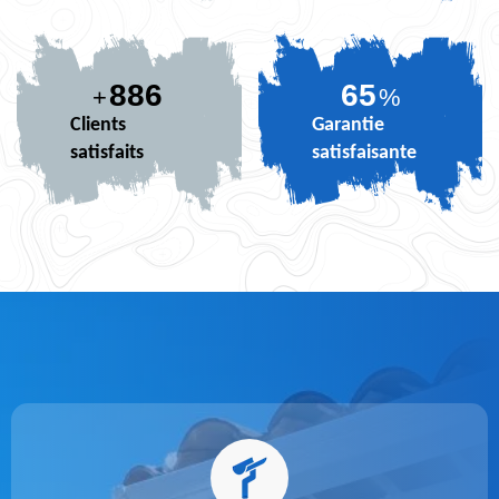
886
80
+
%
Clients
Garantie
satisfaits
satisfaisante