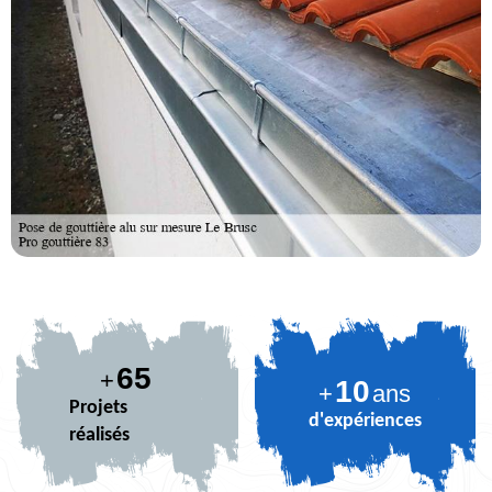
80
+
10
+
ans
Projets
d'expériences
réalisés