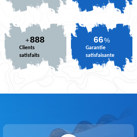
888
82
+
%
Clients
Garantie
satisfaits
satisfaisante