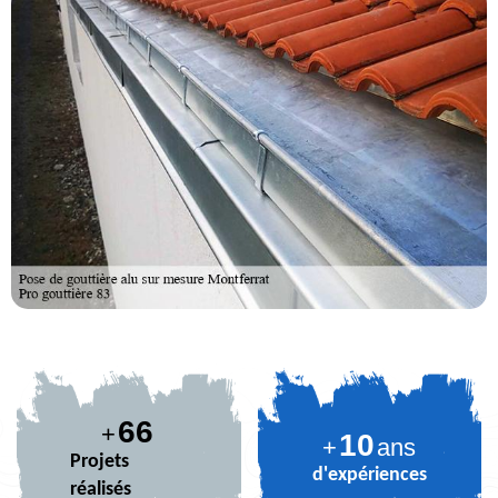
82
+
10
+
ans
Projets
d'expériences
réalisés