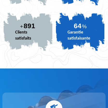
891
80
+
%
Clients
Garantie
satisfaits
satisfaisante