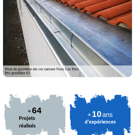
80
+
10
+
ans
Projets
d'expériences
réalisés