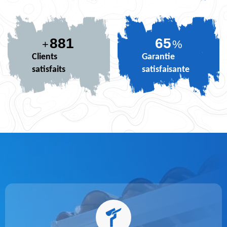
881
80
+
%
Clients
Garantie
satisfaits
satisfaisante