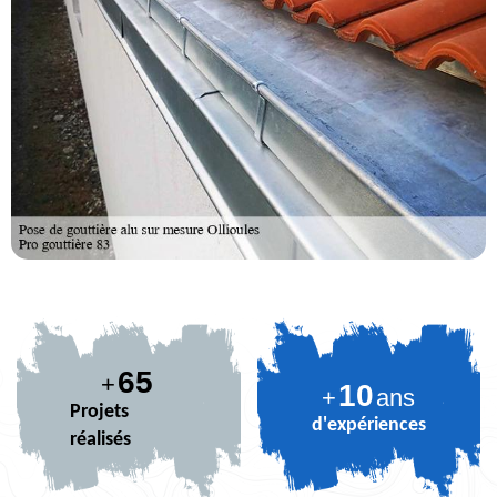
80
+
10
+
ans
Projets
d'expériences
réalisés