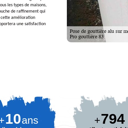
tous les types de maisons,
touche de raffinement qui
r cette amélioration
pportera une satisfaction
10
884
+
ans
+