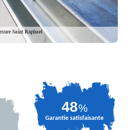
63
%
Garantie satisfaisante