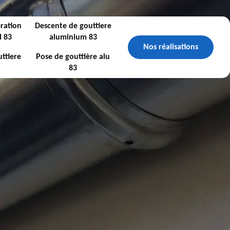
ration
Descente de gouttiere
l 83
aluminium 83
Nos réalisations
ttiere
Pose de gouttière alu
83