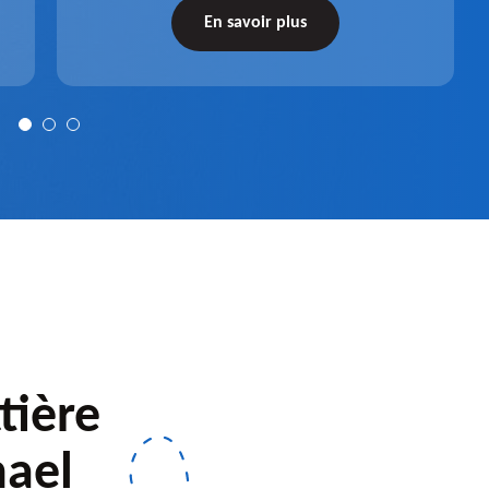
récupérateur d'eau entièrement fonctionnel
En savoir plus
après installation.
tière
hael