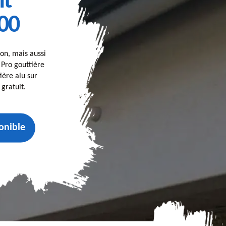
nt
00
on, mais aussi
, Pro gouttière
ière alu sur
gratuit.
onible