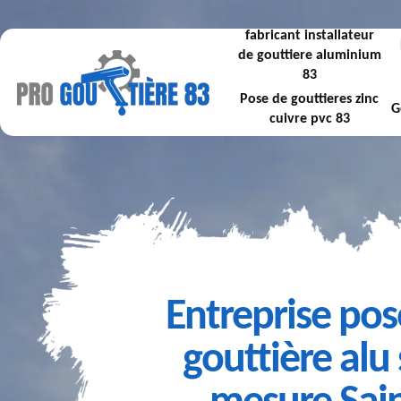
fabricant installateur
de gouttiere aluminium
83
Pose de gouttieres zinc
G
cuivre pvc 83
Entreprise pos
gouttière alu 