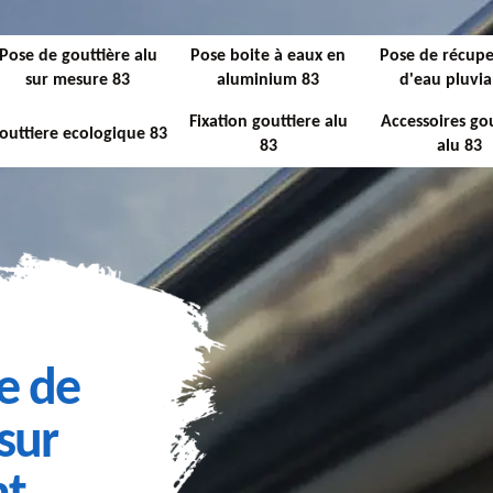
Pose de gouttière alu
Pose boite à eaux en
Pose de récupe
sur mesure 83
aluminium 83
d'eau pluvia
Fixation gouttiere alu
Accessoires gou
outtiere ecologique 83
83
alu 83
e de
sur