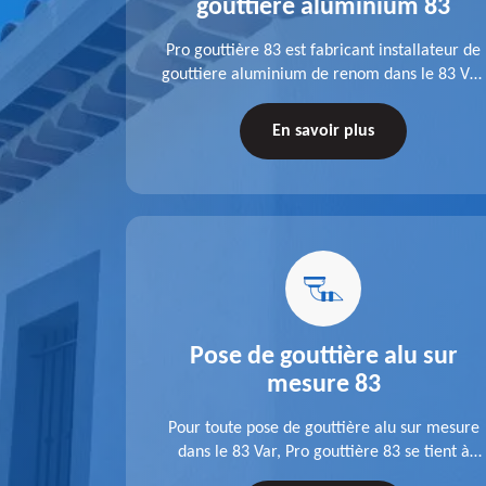
gouttiere aluminium 83
fit ses
Pro gouttière 83 est fabricant installateur de
isation
gouttiere aluminium de renom dans le 83 Var.
 83 Var,
A l'écoute de chaque besoin, notre équipe
s tuyaux de
veille à réaliser des gouttières performantes,
En savoir plus
le.
durables et à la hauteur de vos attentes.
u 83
Pose de gouttière alu sur
mesure 83
ose d'une
Pour toute pose de gouttière alu sur mesure
 une pose
dans le 83 Var, Pro gouttière 83 se tient à
tations de
votre disposition. Quelle que soit la longueur