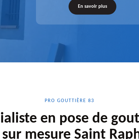
tez-nous
de l'accessoire à installer, faites-nous
En savoir plus
confiance.
PRO GOUTTIÈRE 83
ialiste en pose de gout
 sur mesure Saint Rap