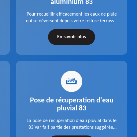
aluminium 83
Pour recueillir efficacement les eaux de pluie
qui se déversent depuis votre toiture terrasse,
choisissez la pose boite à eaux en aluminium
dans le 83 Var de la société Pro gouttière 83.
En savoir plus
Pose de récuperation d'eau
pluvial 83
La pose de récuperation d'eau pluvial dans le
83 Var fait partie des prestations suggérées
par l'entreprise Pro gouttière 83. Dispositif