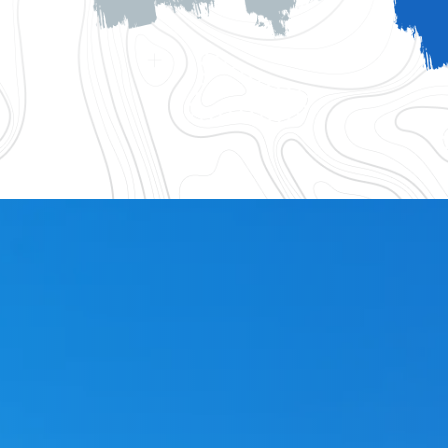
logique 83
Accessoires gouttiere 