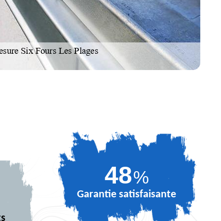
66
%
Garantie satisfaisante
ts