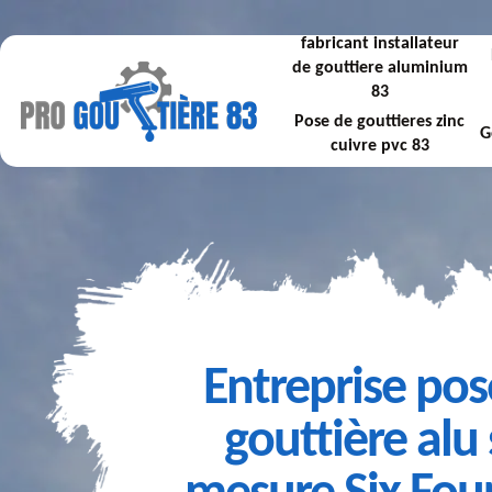
fabricant installateur
de gouttiere aluminium
83
Pose de gouttieres zinc
G
cuivre pvc 83
Entreprise pos
gouttière alu 