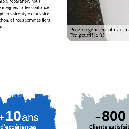
imple réparation, nous
ompagner. Faites confiance
te à votre style et à votre
ction, et nous sommes fiers
é.
10
889
+
ans
+
d'expériences
Clients satisfai