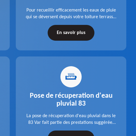
Pour recueillir efficacement les eaux de pluie
qui se déversent depuis votre toiture terrasse,
choisissez la pose boite à eaux en aluminium
dans le 83 Var de la société Pro gouttière 83.
En savoir plus
Pose de récuperation d'eau
pluvial 83
La pose de récuperation d'eau pluvial dans le
83 Var fait partie des prestations suggérées
par l'entreprise Pro gouttière 83. Dispositif