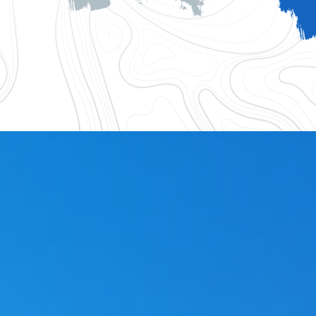
logique 83
Accessoires gouttiere 