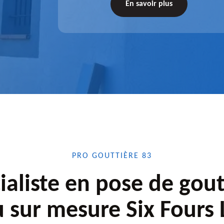
tez-nous
de l'accessoire à installer, faites-nous
En savoir plus
confiance.
PRO GOUTTIÈRE 83
ialiste en pose de gout
u sur mesure Six Fours 