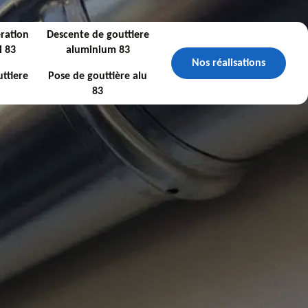
ration
Descente de gouttiere
l 83
aluminium 83
Nos réalisations
ttiere
Pose de gouttière alu
83