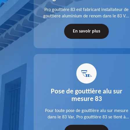
fit ses
Pro gouttière 83 est fabricant installateur de
isation
gouttiere aluminium de renom dans le 83 Var.
 83 Var,
A l'écoute de chaque besoin, notre équipe
s tuyaux de
veille à réaliser des gouttières performantes,
En savoir plus
le.
durables et à la hauteur de vos attentes.
u 83
Pose de gouttière alu sur
mesure 83
ose d'une
Pour toute pose de gouttière alu sur mesure
 une pose
dans le 83 Var, Pro gouttière 83 se tient à
tations de
votre disposition. Quelle que soit la longueur