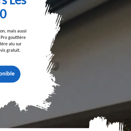
s Les
40
on, mais aussi
, Pro gouttière
ière alu sur
is gratuit.
onible