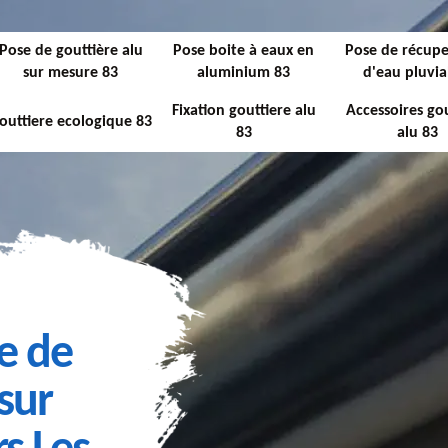
Pose de gouttière alu
Pose boite à eaux en
Pose de récupe
sur mesure 83
aluminium 83
d'eau pluvia
Fixation gouttiere alu
Accessoires gou
outtiere ecologique 83
83
alu 83
e de
sur