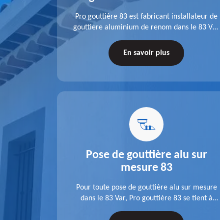
fit ses
Pro gouttière 83 est fabricant installateur de
isation
gouttiere aluminium de renom dans le 83 Var.
 83 Var,
A l'écoute de chaque besoin, notre équipe
s tuyaux de
veille à réaliser des gouttières performantes,
En savoir plus
le.
durables et à la hauteur de vos attentes.
u 83
Pose de gouttière alu sur
mesure 83
ose d'une
Pour toute pose de gouttière alu sur mesure
 une pose
dans le 83 Var, Pro gouttière 83 se tient à
tations de
votre disposition. Quelle que soit la longueur