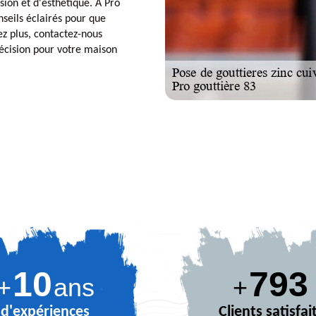
sion et d'esthétique. À Pro
seils éclairés pour que
ez plus, contactez-nous
décision pour votre maison
10
886
+
ans
+
d'expériences
Clients satisfai