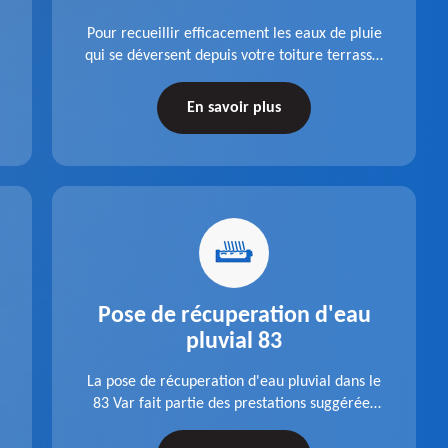
Pour recueillir efficacement les eaux de pluie
qui se déversent depuis votre toiture terrasse,
choisissez la pose boite à eaux en aluminium
dans le 83 Var de la société Pro gouttière 83.
En savoir plus
Pose de récuperation d'eau
pluvial 83
La pose de récuperation d'eau pluvial dans le
83 Var fait partie des prestations suggérées
par l'entreprise Pro gouttière 83. Dispositif