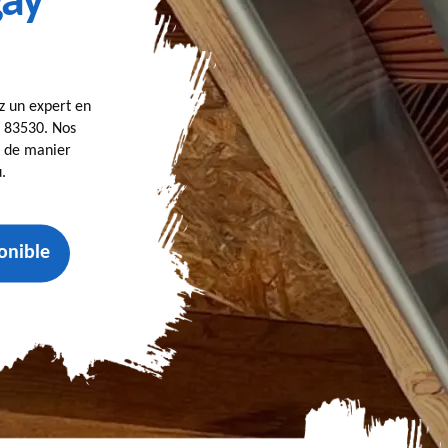
gay
z un expert en
y 83530. Nos
 de manier
.
onible