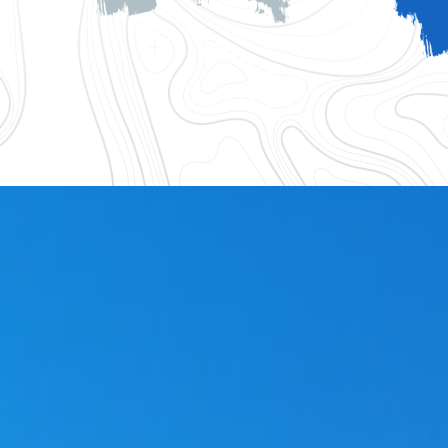
logique 83
Accessoires gouttiere 