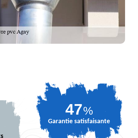
67
%
Garantie satisfaisante
ts