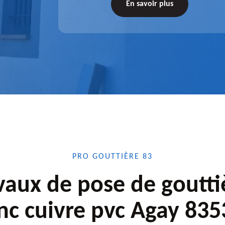
tez-nous
de l'accessoire à installer, faites-nous
En savoir plus
confiance.
PRO GOUTTIÈRE 83
vaux de pose de goutti
inc cuivre pvc Agay 835