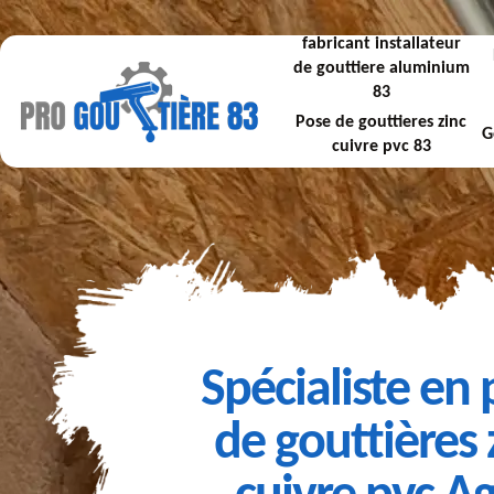
fabricant installateur
de gouttiere aluminium
83
Pose de gouttieres zinc
G
cuivre pvc 83
Spécialiste en
de gouttières 