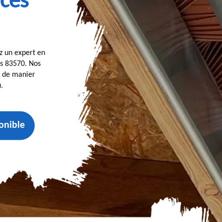
rces
z un expert en
es 83570. Nos
 de manier
.
onible