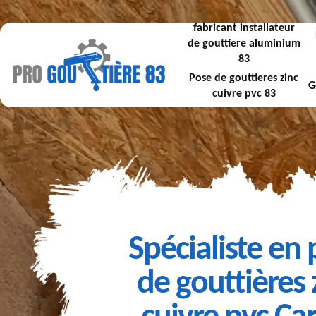
fabricant installateur
de gouttiere aluminium
83
Pose de gouttieres zinc
G
cuivre pvc 83
Spécialiste en
de gouttières 