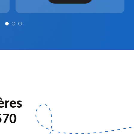
après installation.
ères
570