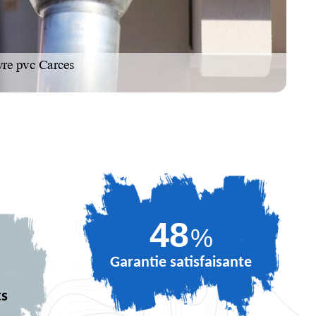
64
%
Garantie satisfaisante
ts