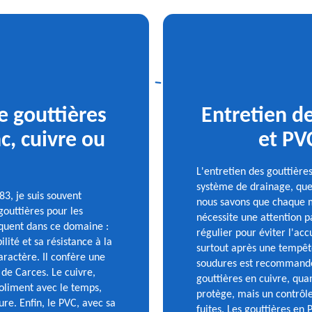
e gouttières
Entretien de
c, cuivre ou
et PVC
L'entretien des gouttières
système de drainage, que 
83, je suis souvent
nous savons que chaque ma
 gouttières pour les
nécessite une attention 
rquent dans ce domaine :
régulier pour éviter l'acc
ilité et sa résistance à la
surtout après une tempête
aractère. Il confère une
soudures est recommandée
 de Carces. Le cuivre,
gouttières en cuivre, quan
joliment avec le temps,
protège, mais un contrôle
re. Enfin, le PVC, avec sa
fuites. Les gouttières en