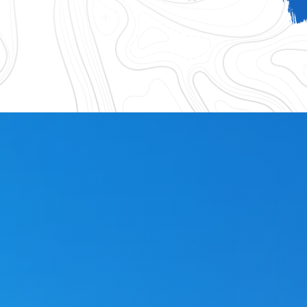
logique 83
Accessoires gouttiere 