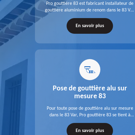
fit ses
Pro gouttière 83 est fabricant installateur de
isation
gouttiere aluminium de renom dans le 83 Var.
 83 Var,
A l'écoute de chaque besoin, notre équipe
s tuyaux de
veille à réaliser des gouttières performantes,
En savoir plus
le.
durables et à la hauteur de vos attentes.
u 83
Pose de gouttière alu sur
mesure 83
ose d'une
Pour toute pose de gouttière alu sur mesure
 une pose
dans le 83 Var, Pro gouttière 83 se tient à
tations de
votre disposition. Quelle que soit la longueur
tez-nous
de l'accessoire à installer, faites-nous
En savoir plus