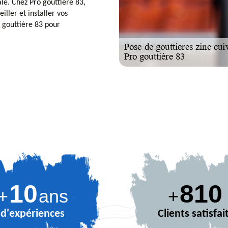
ale. Chez Pro gouttière 83,
ller et installer vos
o gouttière 83 pour
10
889
+
ans
+
d'expériences
Clients satisfai