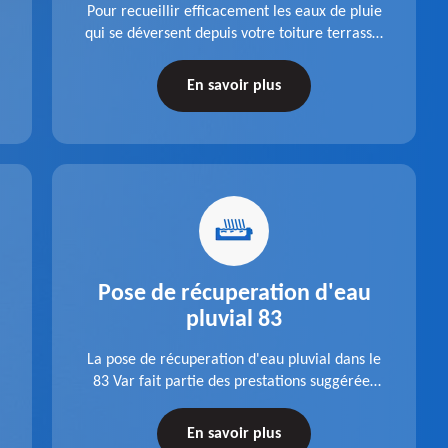
Pour recueillir efficacement les eaux de pluie
qui se déversent depuis votre toiture terrasse,
choisissez la pose boite à eaux en aluminium
dans le 83 Var de la société Pro gouttière 83.
En savoir plus
Pose de récuperation d'eau
pluvial 83
La pose de récuperation d'eau pluvial dans le
83 Var fait partie des prestations suggérées
par l'entreprise Pro gouttière 83. Dispositif
récupérateur d'eau entièrement fonctionnel
En savoir plus