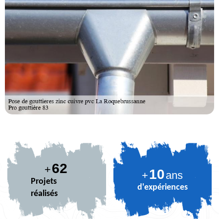
74
+
10
+
ans
Projets
d'expériences
réalisés