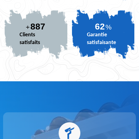
887
74
+
%
Clients
Garantie
satisfaits
satisfaisante