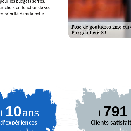
 pour les budgets serrés.
ur choix en fonction de vos
re priorité dans la belle
10
889
+
ans
+
d'expériences
Clients satisfai