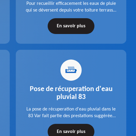
Pour recueillir efficacement les eaux de pluie
qui se déversent depuis votre toiture terrasse,
choisissez la pose boite à eaux en aluminium
dans le 83 Var de la société Pro gouttière 83.
En savoir plus
Pose de récuperation d'eau
pluvial 83
La pose de récuperation d'eau pluvial dans le
83 Var fait partie des prestations suggérées
par l'entreprise Pro gouttière 83. Dispositif
récupérateur d'eau entièrement fonctionnel
En savoir plus