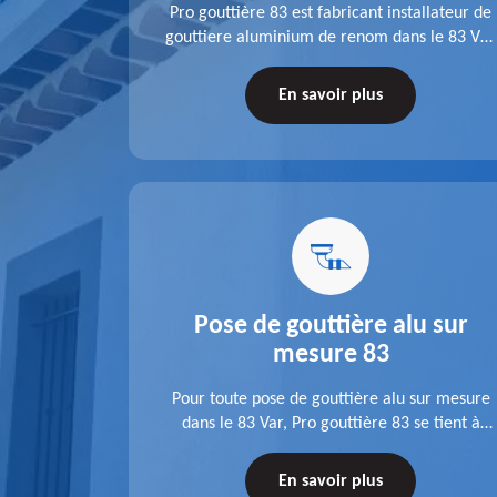
fit ses
Pro gouttière 83 est fabricant installateur de
isation
gouttiere aluminium de renom dans le 83 Var.
 83 Var,
A l'écoute de chaque besoin, notre équipe
s tuyaux de
veille à réaliser des gouttières performantes,
En savoir plus
le.
durables et à la hauteur de vos attentes.
u 83
Pose de gouttière alu sur
mesure 83
ose d'une
Pour toute pose de gouttière alu sur mesure
 une pose
dans le 83 Var, Pro gouttière 83 se tient à
tations de
votre disposition. Quelle que soit la longueur
tez-nous
de l'accessoire à installer, faites-nous
En savoir plus