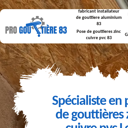
fabricant installateur
de gouttiere aluminium
83
Pose de gouttieres zinc
G
cuivre pvc 83
Spécialiste en
de gouttières 