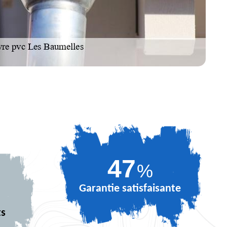
67
%
Garantie satisfaisante
ts