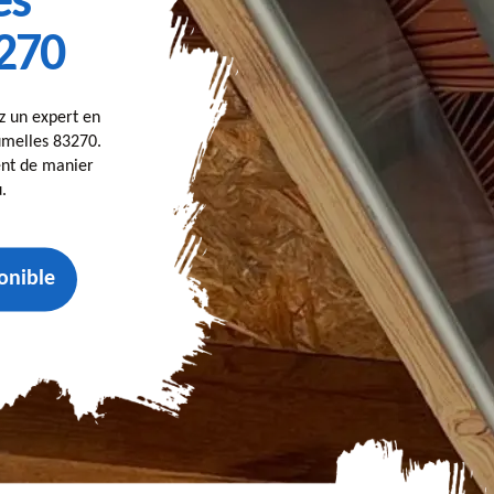
es
270
z un expert en
umelles 83270.
nt de manier
.
onible