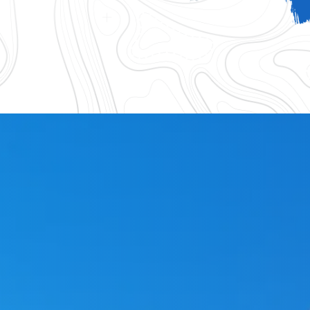
logique 83
Accessoires gouttiere 