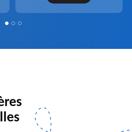
après installation.
ères
lles