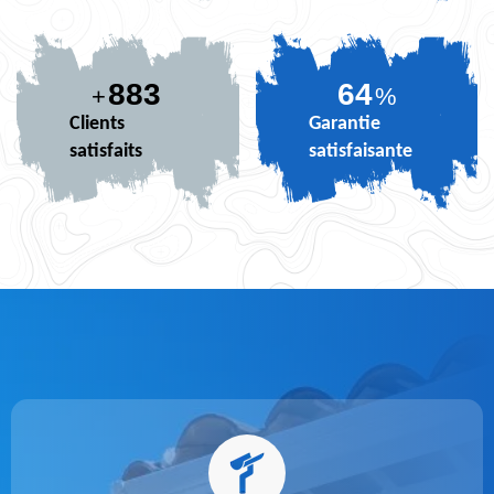
883
79
+
%
Clients
Garantie
satisfaits
satisfaisante