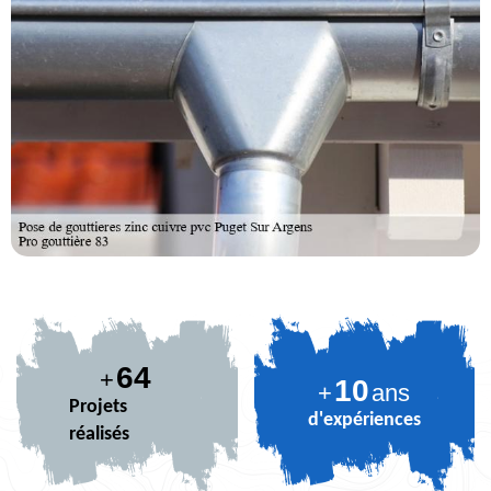
79
+
10
+
ans
Projets
d'expériences
réalisés