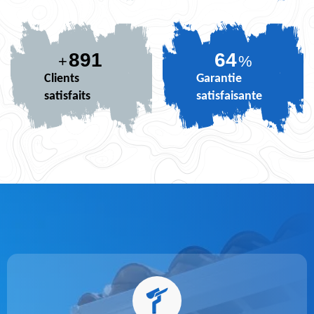
891
79
+
%
Clients
Garantie
satisfaits
satisfaisante