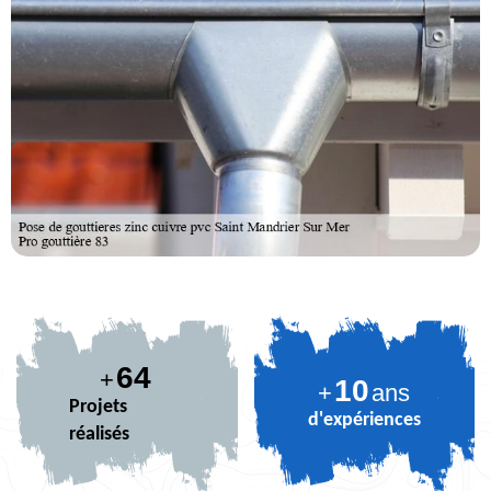
79
+
10
+
ans
Projets
d'expériences
réalisés