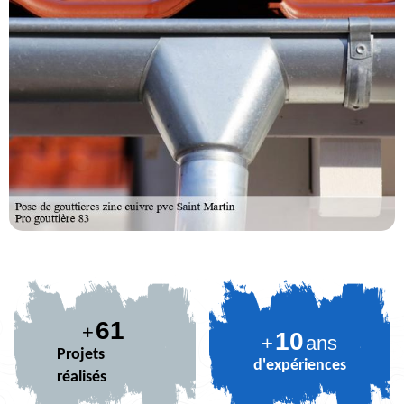
73
+
10
+
ans
Projets
d'expériences
réalisés