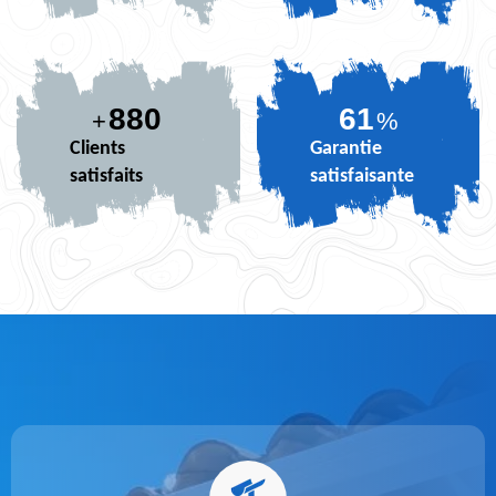
880
73
+
%
Clients
Garantie
satisfaits
satisfaisante