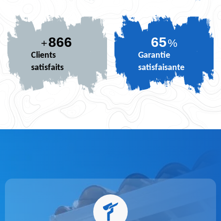
866
80
+
%
Clients
Garantie
satisfaits
satisfaisante