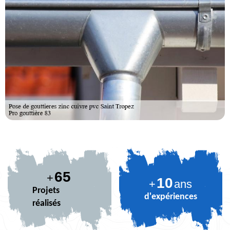
80
+
10
+
ans
Projets
d'expériences
réalisés