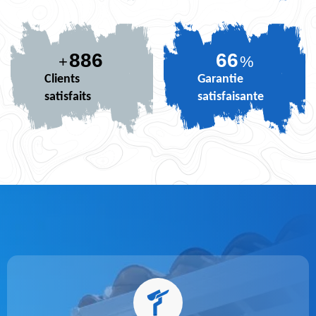
886
81
+
%
Clients
Garantie
satisfaits
satisfaisante