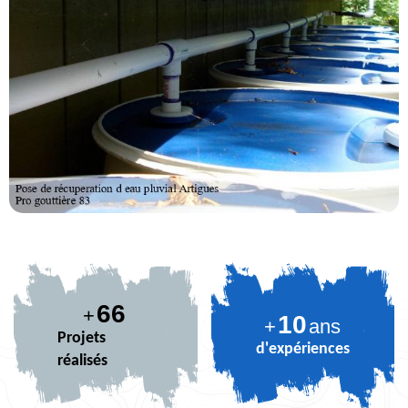
81
+
10
+
ans
Projets
d'expériences
réalisés