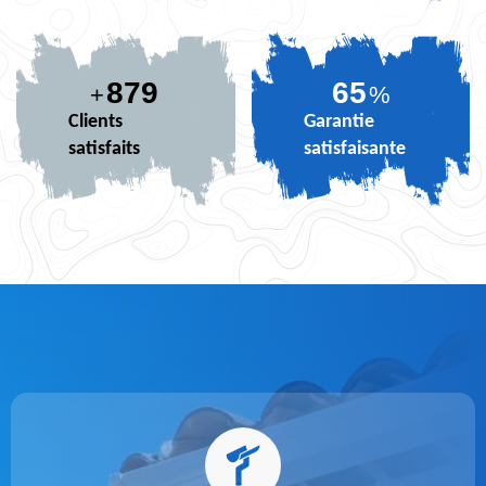
879
80
+
%
Clients
Garantie
satisfaits
satisfaisante