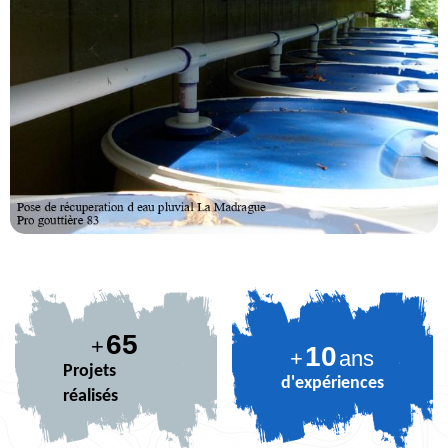
80
+
10
+
ans
Projets
d'expériences
réalisés