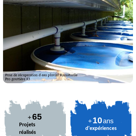
81
+
10
+
ans
Projets
d'expériences
réalisés