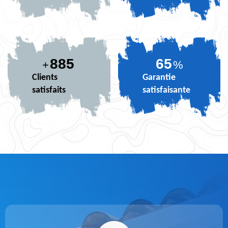
885
81
+
%
Clients
Garantie
satisfaits
satisfaisante