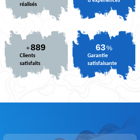
d'expériences
réalisés
889
76
+
%
Clients
Garantie
satisfaits
satisfaisante