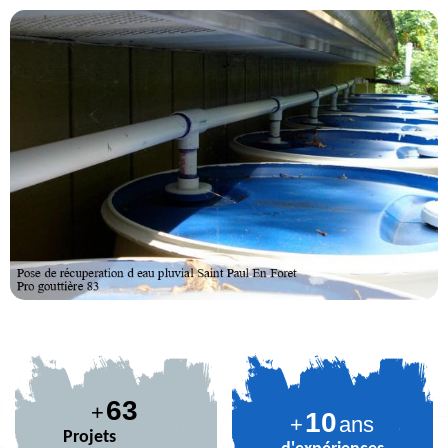
76
+
10
+
ans
Projets