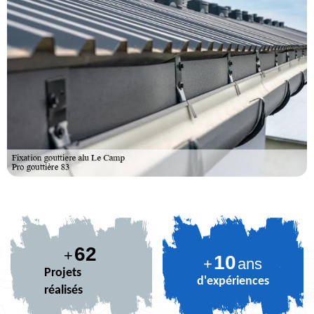
74
+
10
+
ans
Projets
d'expériences
réalisés