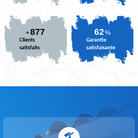
877
74
+
%
Clients
Garantie
satisfaits
satisfaisante