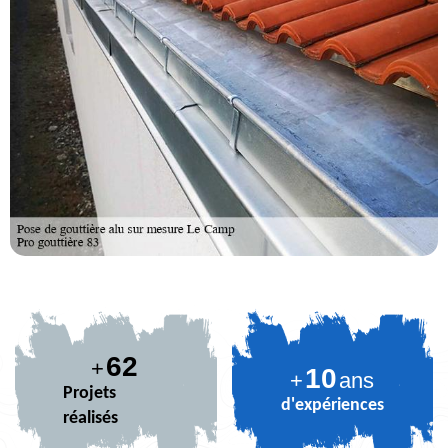
74
+
10
+
ans
Projets
d'expériences
réalisés