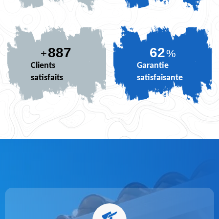
887
74
+
%
Clients
Garantie
satisfaits
satisfaisante