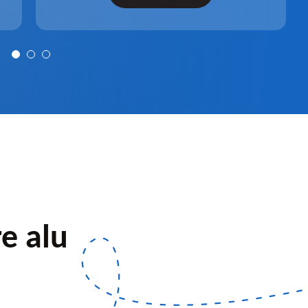
après installation.
re alu