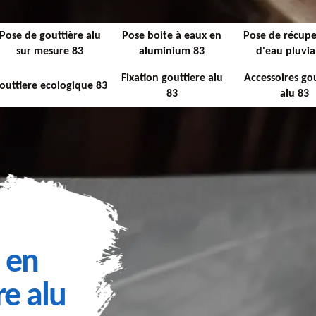
Pose de gouttière alu
Pose boite à eaux en
Pose de récupe
sur mesure 83
aluminium 83
d'eau pluvia
Fixation gouttiere alu
Accessoires gou
outtiere ecologique 83
83
alu 83
 en
re alu