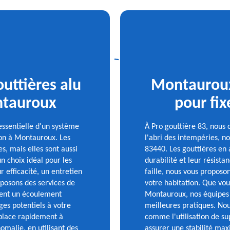
outtières alu
Montauroux 
ntauroux
pour fix
ssentielle d'un système
À Pro gouttière 83, nous
son à Montauroux. Les
l'abri des intempéries, 
, mais elles sont aussi
83440. Les gouttières en 
un choix idéal pour les
durabilité et leur résista
 efficacité, un entretien
faille, nous vous proposo
oposons des services de
votre habitation. Que vou
urent un écoulement
Montauroux, nos équipes d
es potentiels à votre
meilleures pratiques. No
éplace rapidement à
comme l'utilisation de sup
malie, en utilisant des
assurer une stabilité max