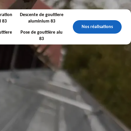
ration
Descente de gouttiere
l 83
aluminium 83
Nos réalisations
ttiere
Pose de gouttière alu
83