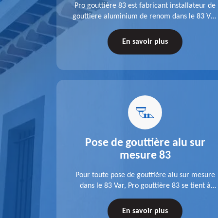
fit ses
Pro gouttière 83 est fabricant installateur de
isation
gouttiere aluminium de renom dans le 83 Var.
 83 Var,
A l'écoute de chaque besoin, notre équipe
s tuyaux de
veille à réaliser des gouttières performantes,
En savoir plus
le.
durables et à la hauteur de vos attentes.
u 83
Pose de gouttière alu sur
mesure 83
ose d'une
Pour toute pose de gouttière alu sur mesure
 une pose
dans le 83 Var, Pro gouttière 83 se tient à
tations de
votre disposition. Quelle que soit la longueur
tez-nous
de l'accessoire à installer, faites-nous
En savoir plus