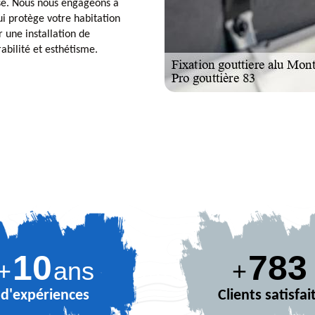
use. Nous nous engageons à
ui protège votre habitation
 une installation de
abilité et esthétisme.
10
885
+
ans
+
d'expériences
Clients satisfai