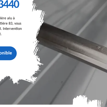
3440
ière alu à
tière 83, vous
. Intervention
t.
onible