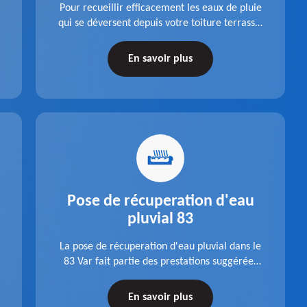
Pour recueillir efficacement les eaux de pluie
qui se déversent depuis votre toiture terrasse,
choisissez la pose boite à eaux en aluminium
dans le 83 Var de la société Pro gouttière 83.
En savoir plus
Pose de récuperation d'eau
pluvial 83
La pose de récuperation d'eau pluvial dans le
83 Var fait partie des prestations suggérées
par l'entreprise Pro gouttière 83. Dispositif
récupérateur d'eau entièrement fonctionnel
En savoir plus