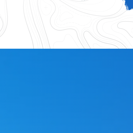
logique 83
Accessoires gouttiere 