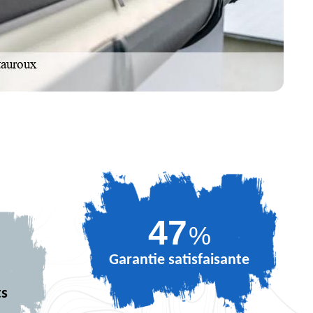
64
%
Garantie satisfaisante
ts