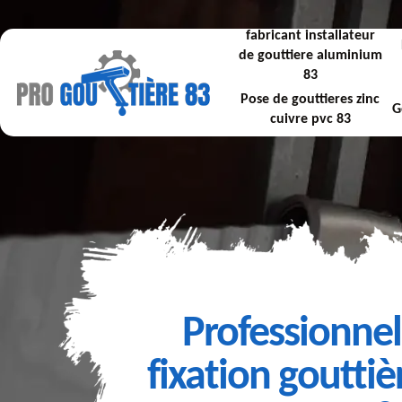
fabricant installateur
de gouttiere aluminium
83
Pose de gouttieres zinc
G
cuivre pvc 83
Professionnel
fixation gouttiè