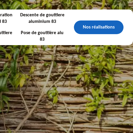
ration
Descente de gouttiere
l 83
aluminium 83
Nos réalisations
ttiere
Pose de gouttière alu
83