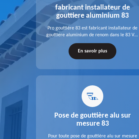
alu 83
fabricant installateur de
gouttiere aluminium 83
fit ses
Pro gouttière 83 est fabricant installateur de
isation
gouttiere aluminium de renom dans le 83 Var.
 83 Var,
A l'écoute de chaque besoin, notre équipe
s tuyaux de
veille à réaliser des gouttières performantes,
En savoir plus
le.
durables et à la hauteur de vos attentes.
u 83
Pose de gouttière alu sur
mesure 83
ose d'une
Pour toute pose de gouttière alu sur mesure