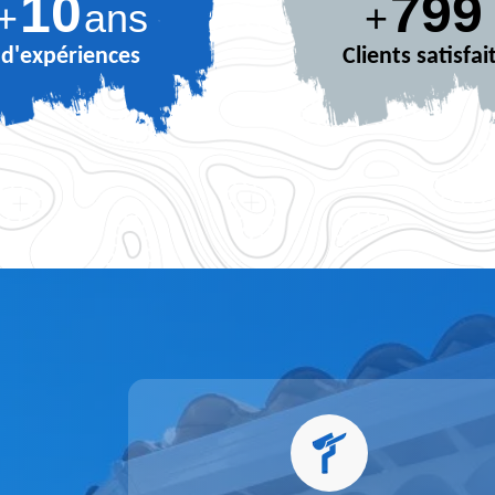
10
880
+
ans
+
d'expériences
Clients satisfai