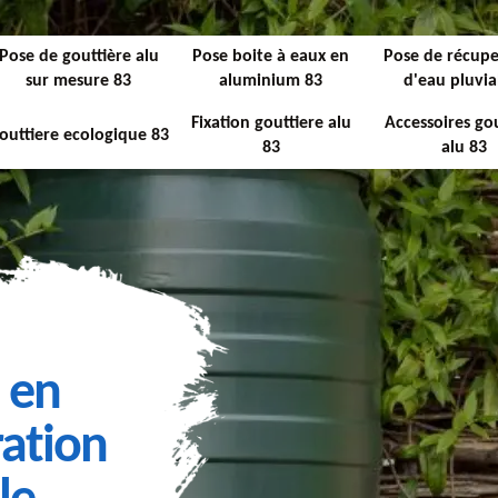
Pose de gouttière alu
Pose boite à eaux en
Pose de récupe
sur mesure 83
aluminium 83
d'eau pluvia
Fixation gouttiere alu
Accessoires gou
outtiere ecologique 83
83
alu 83
 en
ation