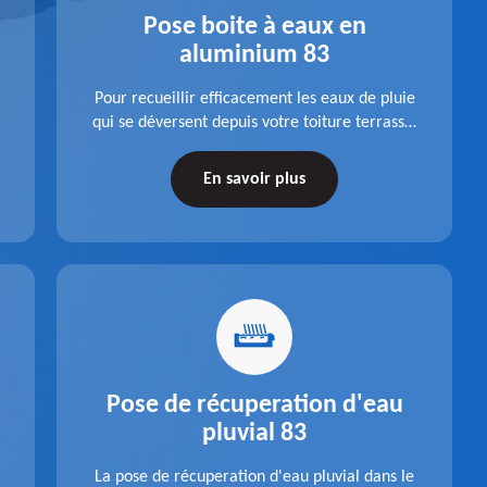
Pose boite à eaux en
aluminium 83
Pour recueillir efficacement les eaux de pluie
qui se déversent depuis votre toiture terrasse,
choisissez la pose boite à eaux en aluminium
dans le 83 Var de la société Pro gouttière 83.
En savoir plus
Pose de récuperation d'eau
pluvial 83
La pose de récuperation d'eau pluvial dans le