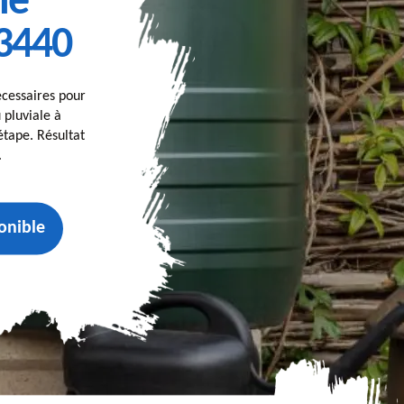
le
3440
écessaires pour
 pluviale à
tape. Résultat
.
onible