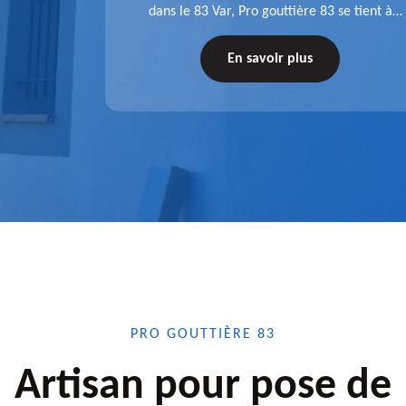
 une pose
dans le 83 Var, Pro gouttière 83 se tient à
tations de
votre disposition. Quelle que soit la longueur
tez-nous
de l'accessoire à installer, faites-nous
En savoir plus
confiance.
PRO GOUTTIÈRE 83
Artisan pour pose de