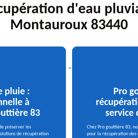
cupération d'eau pluvi
Montauroux 83440
 pluie :
Pro go
nnelle à
récupérati
uttière 83
service
e préserver les
Chez Pro gouttière 83, no
solutions de récupération
pour la récupération des 