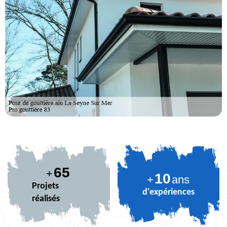
81
+
10
+
ans
Projets
d'expériences
réalisés