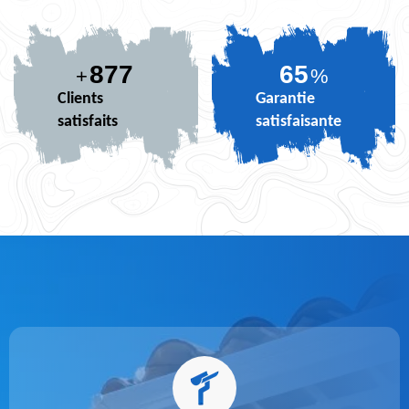
877
81
+
%
Clients
Garantie
satisfaits
satisfaisante