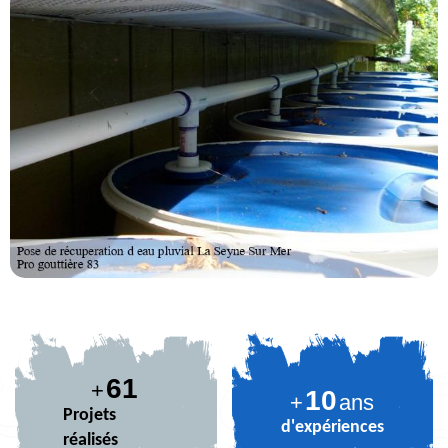
74
+
10
+
ans
Projets
d'expériences
réalisés