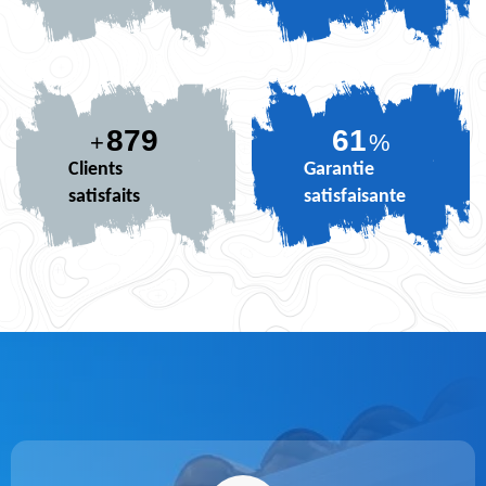
879
74
+
%
Clients
Garantie
satisfaits
satisfaisante