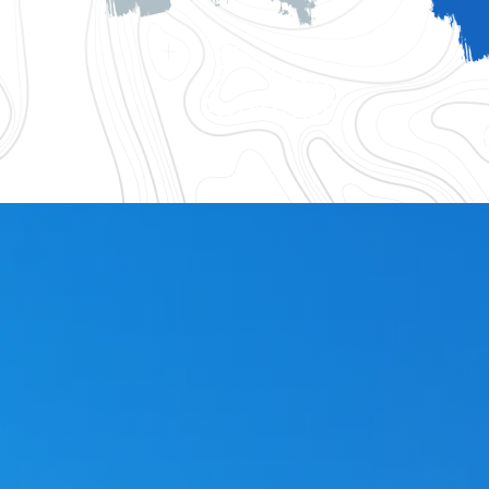
logique 83
Accessoires gouttiere 