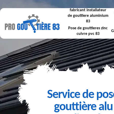
fabricant installateur
de gouttiere aluminium
83
Pose de gouttieres zinc
G
cuivre pvc 83
Service de pos
gouttière alu