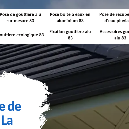
Pose de gouttière alu
Pose boite à eaux en
Pose de récupe
sur mesure 83
aluminium 83
d'eau pluvia
Fixation gouttiere alu
Accessoires gou
outtiere ecologique 83
83
alu 83
e de
 La