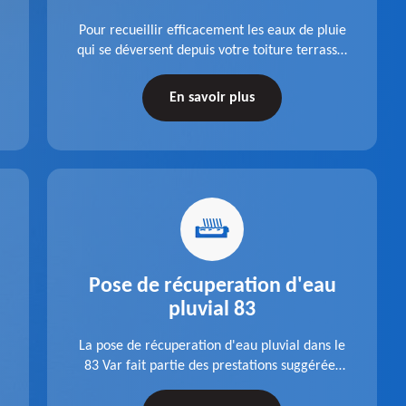
Pour recueillir efficacement les eaux de pluie
qui se déversent depuis votre toiture terrasse,
choisissez la pose boite à eaux en aluminium
dans le 83 Var de la société Pro gouttière 83.
En savoir plus
Pose de récuperation d'eau
pluvial 83
La pose de récuperation d'eau pluvial dans le
83 Var fait partie des prestations suggérées
par l'entreprise Pro gouttière 83. Dispositif