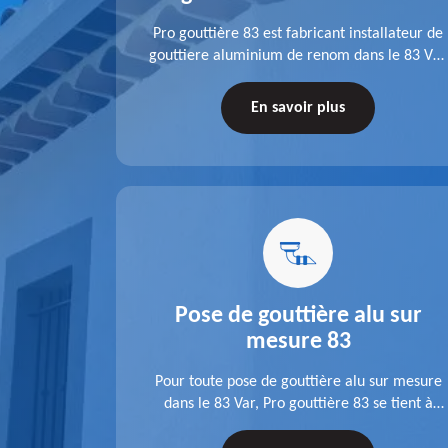
fit ses
Pro gouttière 83 est fabricant installateur de
isation
gouttiere aluminium de renom dans le 83 Var.
 83 Var,
A l'écoute de chaque besoin, notre équipe
s tuyaux de
veille à réaliser des gouttières performantes,
En savoir plus
le.
durables et à la hauteur de vos attentes.
u 83
Pose de gouttière alu sur
mesure 83
ose d'une
Pour toute pose de gouttière alu sur mesure
 une pose
dans le 83 Var, Pro gouttière 83 se tient à
tations de
votre disposition. Quelle que soit la longueur