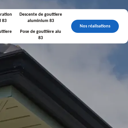
ration
Descente de gouttiere
l 83
aluminium 83
Nos réalisations
ttiere
Pose de gouttière alu
83