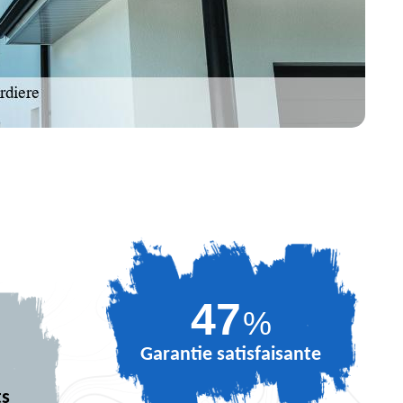
65
%
Garantie satisfaisante
ts