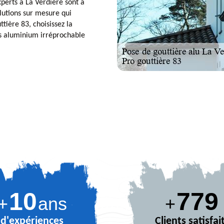
perts à La Verdiere sont à
olutions sur mesure qui
tière 83, choisissez la
res aluminium irréprochable
10
874
+
ans
+
d'expériences
Clients satisfai