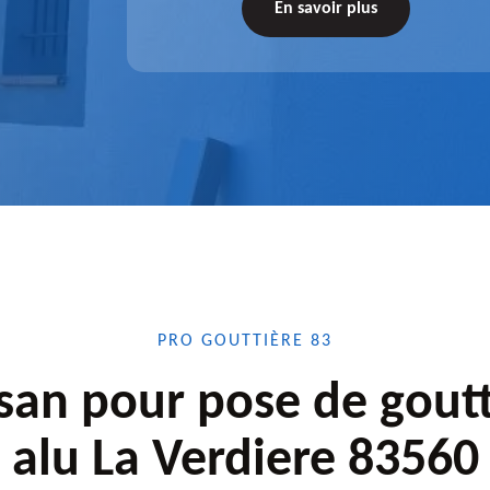
tez-nous
de l'accessoire à installer, faites-nous
En savoir plus
confiance.
PRO GOUTTIÈRE 83
isan pour pose de goutt
alu La Verdiere 83560