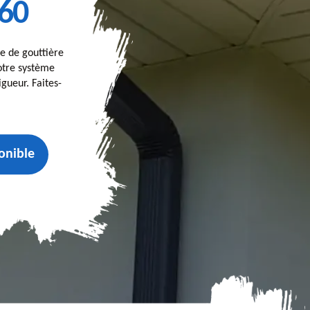
560
se de gouttière
votre système
gueur. Faites-
onible