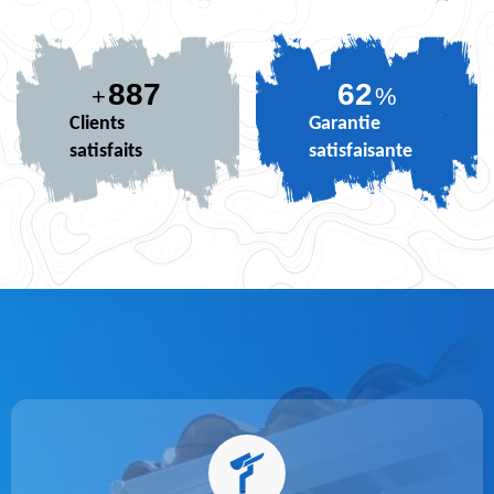
887
74
+
%
Clients
Garantie
satisfaits
satisfaisante