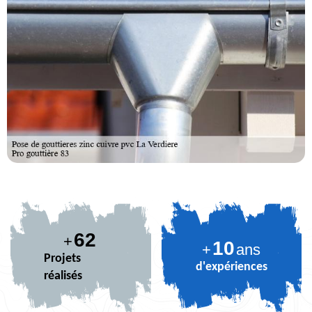
74
+
10
+
ans
Projets
d'expériences
réalisés